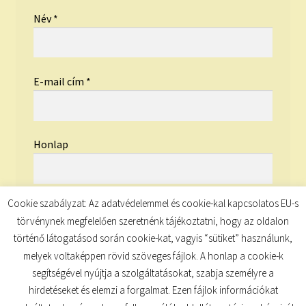
Név
*
E-mail cím
*
Honlap
Cookie szabályzat: Az adatvédelemmel és cookie-kal kapcsolatos EU-s
törvénynek megfelelően szeretnénk tájékoztatni, hogy az oldalon
történő látogatásod során cookie-kat, vagyis “sütiket” használunk,
melyek voltaképpen rövid szöveges fájlok. A honlap a cookie-k
segítségével nyújtja a szolgáltatásokat, szabja személyre a
hirdetéseket és elemzi a forgalmat. Ezen fájlok információkat