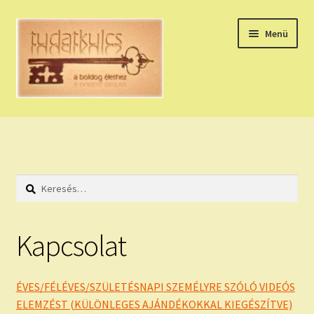
Ugrás
Kilépés
Menü
a
a
navigációhoz
tartalomba
Expand
HÚZZ EGY KÁRTYÁT!
child
menu
NAPI TAROT
Keresés:
HOLDNAPTÁR
HOLD TANÁCSOK
Kapcsolat
NAPI ASZTROLÓGIA
ÉVES/FÉLÉVES/SZÜLETÉSNAPI SZEMÉLYRE SZÓLÓ VIDEÓS
Expand
KÉRJ EGY MEGERŐSÍTÉST!
ELEMZÉST (KÜLÖNLEGES AJÁNDÉKOKKAL KIEGÉSZÍTVE)