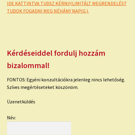
child
IDE KATTINTVA TUDSZ KÉRNI!(LIMITÁLT MEGRENDELÉST
menu
Expand
ISMERJ MEG!
TUDOK FOGADNI MEG NÉHÁNY NAPIG.).
child
menu
ÍRJ NEKEM!
IRATKOZZ FEL A VIDEÓ CSATORNÁNKRA!
Kérdéseiddel fordulj hozzám
TAROT ELEMZÉS MEGRENDELÉSE LIMITÁLT!
bizalommal!
AJÁNDÉKOKKAL!
FONTOS: Egyéni konzultációkra jelenleg nincs lehetőség.
Szíves megértéseteket köszönöm.
Üzenetküldés
Név: