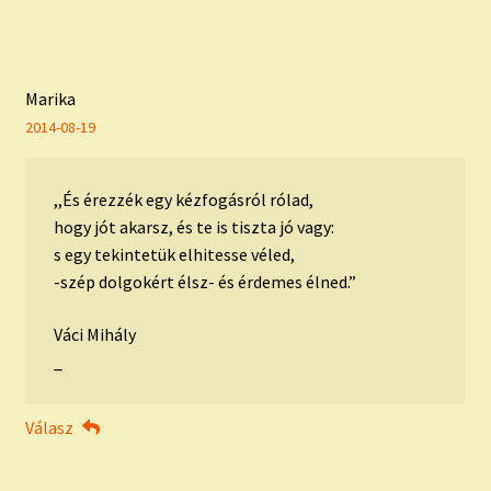
Marika
2014-08-19
,,És érezzék egy kézfogásról rólad,
hogy jót akarsz, és te is tiszta jó vagy:
s egy tekintetük elhitesse véled,
-szép dolgokért élsz- és érdemes élned.”
Váci Mihály
_
Válasz